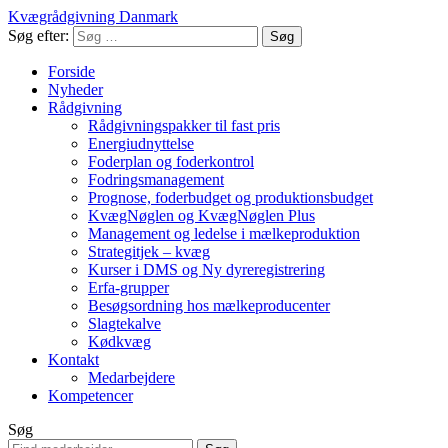
Kvægrådgivning Danmark
Søg efter:
Forside
Nyheder
Rådgivning
Rådgivningspakker til fast pris
Energiudnyttelse
Foderplan og foderkontrol
Fodringsmanagement
Prognose, foderbudget og produktionsbudget
KvægNøglen og KvægNøglen Plus
Management og ledelse i mælkeproduktion
Strategitjek – kvæg
Kurser i DMS og Ny dyreregistrering
Erfa-grupper
Besøgsordning hos mælkeproducenter
Slagtekalve
Kødkvæg
Kontakt
Medarbejdere
Kompetencer
Søg