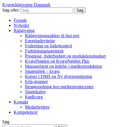
Kvægrådgivning Danmark
Søg efter:
Forside
Nyheder
Rådgivning
Rådgivningspakker til fast pris
Energiudnyttelse
Foderplan og foderkontrol
Fodringsmanagement
Prognose, foderbudget og produktionsbudget
KvægNøglen og KvægNøglen Plus
Management og ledelse i mælkeproduktion
Strategitjek – kvæg
Kurser i DMS og Ny dyreregistrering
Erfa-grupper
Besøgsordning hos mælkeproducenter
Slagtekalve
Kødkvæg
Kontakt
Medarbejdere
Kompetencer
Søg