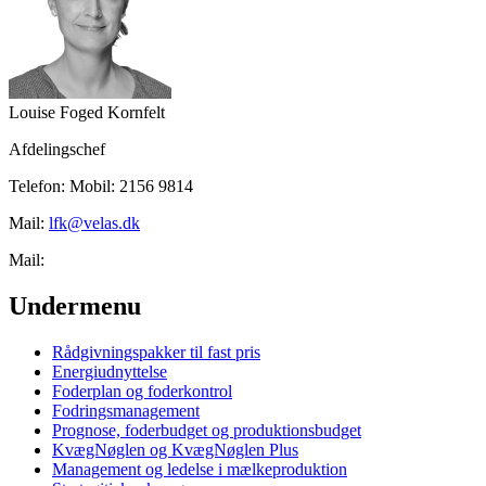
Louise Foged Kornfelt
Afdelingschef
Telefon:
Mobil:
2156 9814
Mail:
lfk@velas.dk
Mail:
Undermenu
Rådgivningspakker til fast pris
Energiudnyttelse
Foderplan og foderkontrol
Fodringsmanagement
Prognose, foderbudget og produktionsbudget
KvægNøglen og KvægNøglen Plus
Management og ledelse i mælkeproduktion