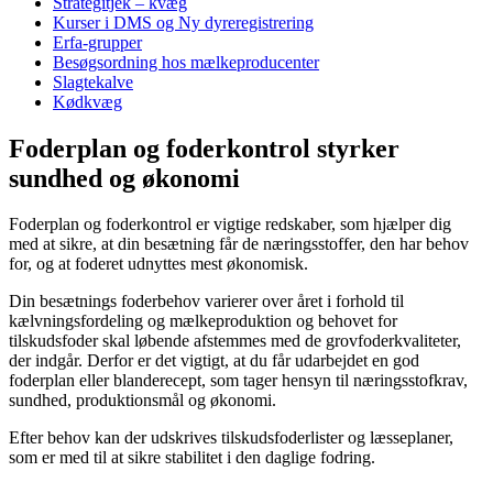
Strategitjek – kvæg
Kurser i DMS og Ny dyreregistrering
Erfa-grupper
Besøgsordning hos mælkeproducenter
Slagtekalve
Kødkvæg
Foderplan og foderkontrol styrker
sundhed og økonomi
Foderplan og foderkontrol er vigtige redskaber, som hjælper dig
med at sikre, at din besætning får de næringsstoffer, den har behov
for, og at foderet udnyttes mest økonomisk.
Din besætnings foderbehov varierer over året i forhold til
kælvningsfordeling og mælkeproduktion og behovet for
tilskudsfoder skal løbende afstemmes med de grovfoderkvaliteter,
der indgår. Derfor er det vigtigt, at du får udarbejdet en god
foderplan eller blanderecept, som tager hensyn til næringsstofkrav,
sundhed, produktionsmål og økonomi.
Efter behov kan der udskrives tilskudsfoderlister og læsseplaner,
som er med til at sikre stabilitet i den daglige fodring.