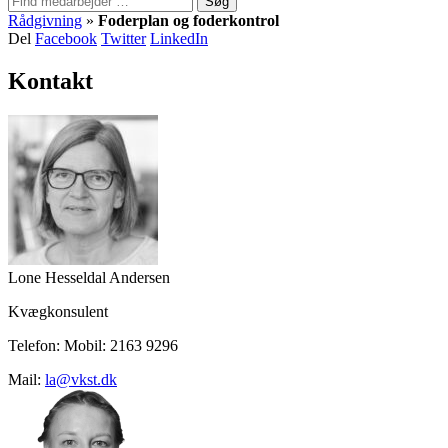
Søg
Rådgivning
»
Foderplan og foderkontrol
Del
Facebook
Twitter
LinkedIn
Kontakt
Lone Hesseldal Andersen
Kvægkonsulent
Telefon:
Mobil:
2163 9296
Mail:
la@vkst.dk