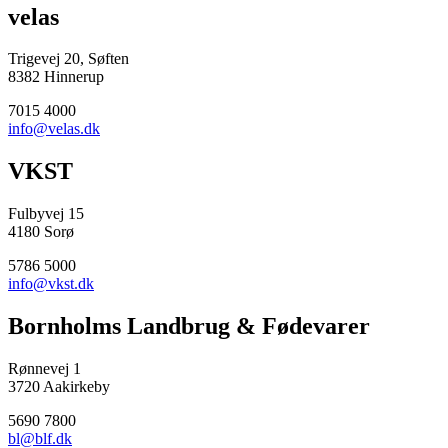
velas
Trigevej 20, Søften
8382 Hinnerup
7015 4000
info@velas.dk
VKST
Fulbyvej 15
4180 Sorø
5786 5000
info@vkst.dk
Bornholms Landbrug & Fødevarer
Rønnevej 1
3720 Aakirkeby
5690 7800
bl@blf.dk