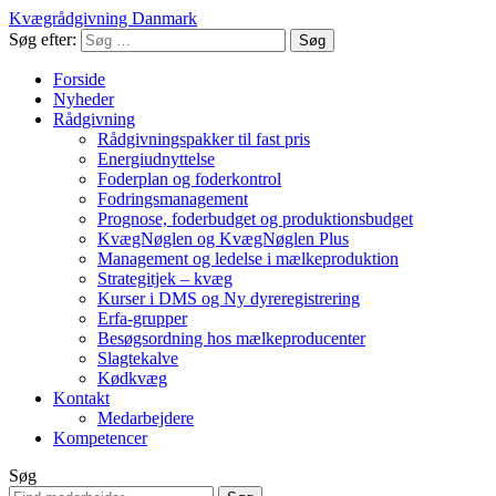
Kvægrådgivning Danmark
Søg efter:
Forside
Nyheder
Rådgivning
Rådgivningspakker til fast pris
Energiudnyttelse
Foderplan og foderkontrol
Fodringsmanagement
Prognose, foderbudget og produktionsbudget
KvægNøglen og KvægNøglen Plus
Management og ledelse i mælkeproduktion
Strategitjek – kvæg
Kurser i DMS og Ny dyreregistrering
Erfa-grupper
Besøgsordning hos mælkeproducenter
Slagtekalve
Kødkvæg
Kontakt
Medarbejdere
Kompetencer
Søg